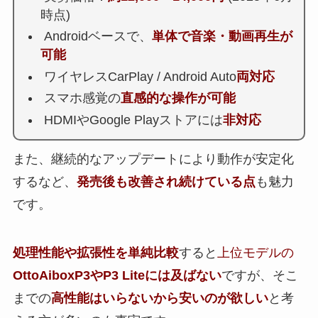
時点)
Androidベースで、
単体で音楽・動画再生が
可能
ワイヤレスCarPlay / Android Auto
両対応
スマホ感覚の
直感的な操作が可能
HDMIやGoogle Playストアには
非対応
また、継続的なアップデートにより動作が安定化
するなど、
発売後も改善され続けている点
も魅力
です。
処理性能や拡張性を単純比較
すると
上位モデルの
OttoAiboxP3やP3 Liteには及ばない
ですが、そこ
までの
高性能はいらないから安いのが欲しい
と考