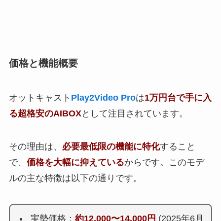
価格と機能概要
オットキャスト
Play2Video Pro
は
1万円台で手に入
る超格安のAIBOX
として注目されています。
その理由は、
必要最低限の機能に特化
すること
で、
価格を大幅に抑えている
からです。このモデ
ルの主な特徴は以下の通りです。
実勢価格：
約12,000〜14,000円
(2025年6月