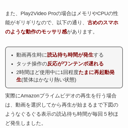
また、Play2Video Proの場合はメモリやCPUの性
能がギリギリなので、以下の通り、
古めのスマホ
のような動作のモッサリ感
があります。
動画再生時に
読込待ち時間が発生
する
タッチ操作の
反応がワンテンポ遅れる
2時間ほど使用中に1回程度
たまに再起動発
生
(筐体はかなり熱い状態)
実際にAmazonプライムビデオの再生を行う場合
は、動画を選択してから再生が始まるまで下図の
ようなぐるぐる表示の読込待ち時間が毎回５秒ほ
ど発生しました。