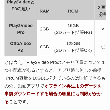
Play2Videoと
２画面
P3の違い
RAM
ROM
分割
Play2Video
16GB
2GB
×
Pro
(SDカード拡張NG)
OttoAibox
128GB
8GB
〇
P3
(SDカード拡張OK)
とは言え、Play2Video Proのメモリ容量について１
つ心配点があるとすると、アプリ追加無しの前提
でROM容量を16GBに抑えているのは理解できるも
のの、動画アプリで
オフライン再生用のデータを
事前ダウンロードする場合の容量にも制限がかか
る
ことです。