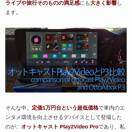
ライブや旅行そのものの満足感
にも
大きく影響
し
ます。
そんな中、
定価1万円台という超低価格
で車内のエ
ンタメ環境を向上させるデバイスとして登場した
のが、
オットキャスト Play2Video Pro
であり、私