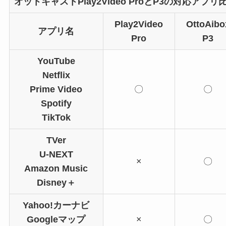
オットキャストPlay2Video ProとP3の対応アプリ
Play2Video
OttoAibo
アプリ名
Pro
P3
YouTube
Netflix
Prime Video
〇
〇
Spotify
TikTok
TVer
U-NEXT
×
〇
Amazon Music
Disney＋
Yahoo!カーナビ
Googleマップ
×
〇