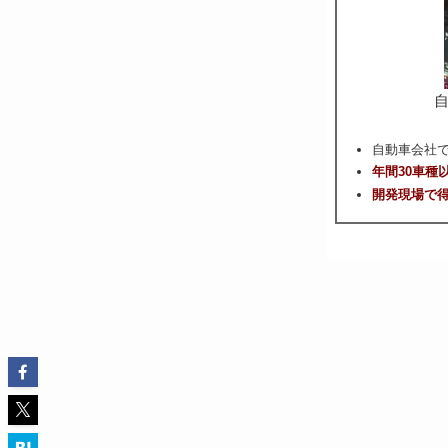
自動車会社
年間30車種
開発現場で