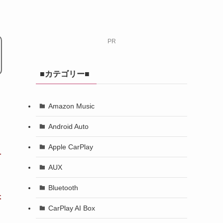
PR
■カテゴリー■
Amazon Music
Android Auto
ド
Apple CarPlay
対
AUX
Bluetooth
本
CarPlay AI Box