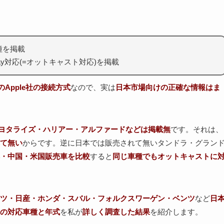
種を掲載
lay対応(=オットキャスト対応)を掲載
国のApple社の接続方式
なので、実は
日本市場向けの正確な情報はま
ヨタライズ・ハリアー・アルファードなどは掲載無
です。それは、
て無い
からです。逆に日本では販売されて無いタンドラ・グラン
・中国・米国販売車を比較
すると
同じ車種でも
オットキャストに
ツ・日産・ホンダ・スバル・フォルクスワーゲン・ベンツ
など
日
の対応車種と年式
を私が
詳しく調査した結果
を紹介します。