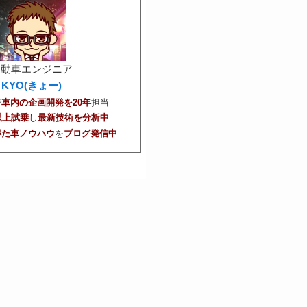
自動車エンジニア
KYO(きょー)
で
車内の企画開発を20年
担当
以上試乗
し
最新技術を分析中
得た車ノウハウ
を
ブログ発信中