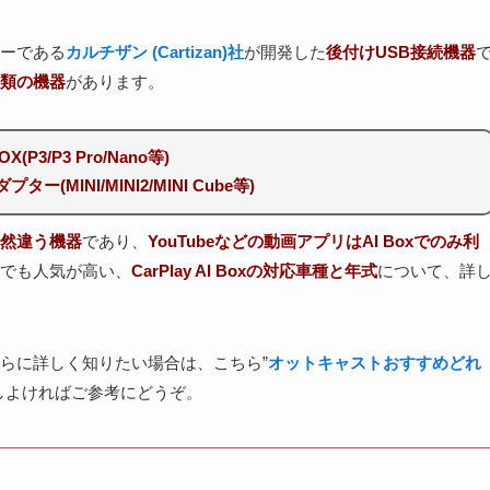
ーである
カルチザン (Cartizan)社
が開発した
後付けUSB接続機器
類の機器
があります。
BOX(P3/P3 Pro/Nano等)
ー(MINI/MINI2/MINI Cube等)
は全然違う機器
であり、
YouTubeなどの動画アプリはAI Boxでのみ利
でも人気が高い、
CarPlay AI Boxの対応車種と年式
について、詳
らに詳しく知りたい場合は、こちら”
オットキャストおすすめどれ
しよければご参考にどうぞ。