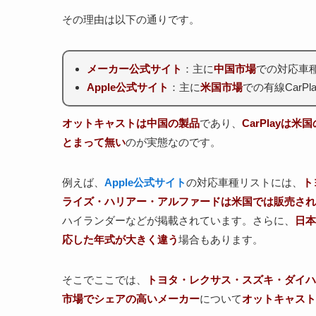
その理由は以下の通りです。
メーカー公式サイト
：主に
中国市場
での対応車
Apple公式サイト
：主に
米国市場
での有線CarP
オットキャストは中国の
製品
であり、
CarPlayは米
とまって無い
のが実態なのです。
例えば、
Apple公式サイト
の対応車種リストには、
ト
ライズ・ハリアー・アルファードは米国では販売され
ハイランダーなどが掲載されています。さらに、
日本
応した年式が大きく違う
場合もあります。
そこでここでは、
トヨタ・レクサス・スズキ・ダイハ
市場でシェアの高いメーカー
について
オットキャスト