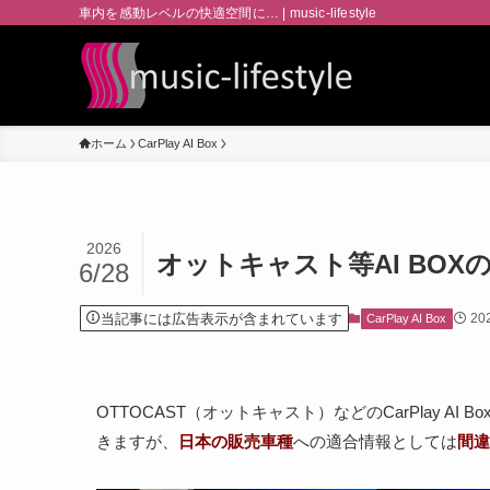
車内を感動レベルの快適空間に… | music-lifestyle
ホーム
CarPlay AI Box
2026
オットキャスト等AI BOX
6/28
当記事には広告表示が含まれています
20
CarPlay AI Box
OTTOCAST（オットキャスト）などのCarPlay AI 
きますが、
日本の販売車種
への適合情報としては
間違