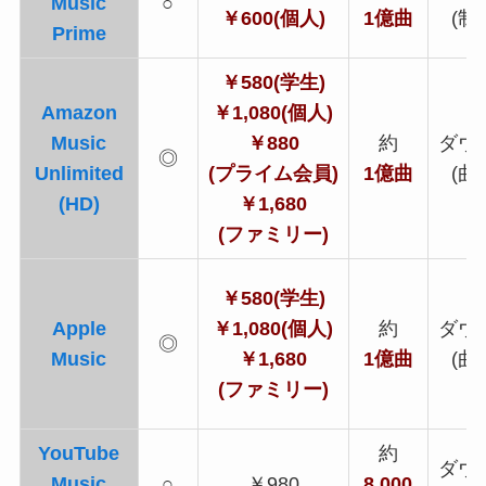
Music
○
￥600(個人)
1億
曲
(制
Prime
￥580(学生)
Amazon
￥1,080
(個人)
Music
￥880
約
ダウ
◎
Unlimited
(プライム会員)
1億
曲
(曲
(HD)
￥1,680
(ファミリー)
￥580
(学生)
Apple
￥1,080(個人)
約
ダウ
◎
Music
￥1,680
1億
曲
(曲
(ファミリー)
YouTube
約
ダウ
Music
○
￥980
8,000