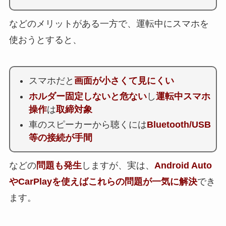
などのメリットがある一方で、運転中にスマホを
使おうとすると、
スマホだと
画面が小さくて見にくい
ホルダー固定しないと危ない
し
運転中スマホ
操作
は
取締対象
車のスピーカーから聴くには
Bluetooth/USB
等
の接続が手間
などの
問題も発生
しますが、実は、
Android Auto
やCarPlay
を使えばこれらの問題が一気に解決
でき
ます。