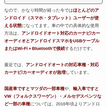
なので、かなり時間が経った今では
ほとんどのア
ンドロイド（スマホ・タブレット）ユーザーが使
える状態
になってます。車の中での具体的な使用
方法は、
アンドロイドオート対応のカーナビ/カー
オーディオとアンドロイドスマホをUSBケーブル
またはWi-Fi＋Bluetoothで接続
するだけです。
最近では、
アンドロイドオート
の対応車種・対応
カーナビ/カーオーディオが急増
しています。
国産車ですとマツダの
一部車種
や、
輸入車ですと
VW（フォルクスワーゲン）・メルセデスベンツな
ど
一部の車種
については、2016年頃よりアンドロ