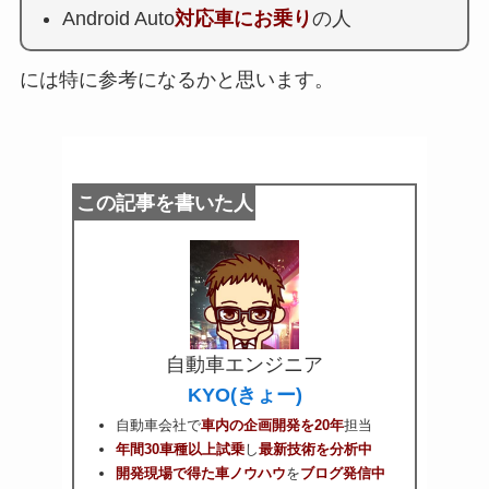
Android Auto
対応車にお乗り
の人
には特に参考になるかと思います。
この記事を書いた人
自動車エンジニア
KYO(きょー)
自動車会社で
車内の企画開発を20年
担当
年間30車種以上試乗
し
最新技術を分析中
開発現場で得た車ノウハウ
を
ブログ発信中