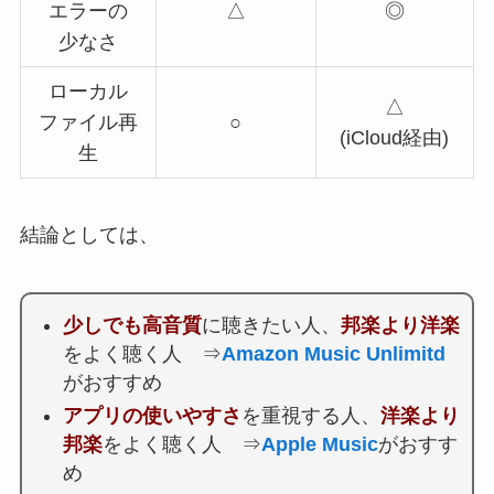
エラーの
△
◎
少なさ
ローカル
△
ファイル再
○
(iCloud経由)
生
結論としては、
少しでも高音質
に聴きたい人、
邦楽より洋楽
をよく聴く人 ⇒
Amazon Music Unlimitd
がおすすめ
アプリの使いやすさ
を重視する人、
洋楽より
邦楽
をよく聴く人 ⇒
Apple Music
がおすす
め