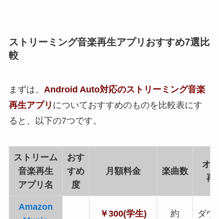
ストリーミング音楽再生アプリおすすめ7選比
較
まずは、
Android Auto対応のストリーミング音楽
再生アプリ
についておすすめのものを比較表にす
ると、以下の7つです。
ストリーム
おす
オ
音楽再生
すめ
月額料金
楽曲数
再
アプリ名
度
Amazon
￥300(学生)
約
ダウ