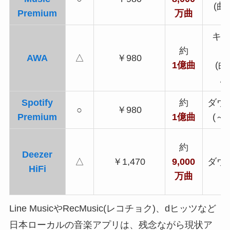
(曲
Premium
万曲
キ
約
AWA
△
￥980
1億
曲
(
/
Spotify
約
ダウ
○
￥980
Premium
1億
曲
(～3
約
Deezer
△
￥1,470
9,000
ダウ
HiFi
万曲
Line MusicやRecMusic(レコチョク)、dヒッツなど
日本ローカルの音楽アプリは、残念ながら現状ア