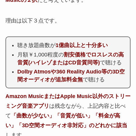
理由は以下３点です。
聴き放題曲数が
1億曲以上と十分多い
月額￥1,000程度の
割安価格でロスレスの高
音質(ハイレゾまたはCD音質同等)
で聴ける
Dolby Atmosや360 Reality Audio等の3D空
間オーディオが追加料金無
で聴ける
Amazon MusicまたはApple Music以外のストリー
ミング音楽アプリ
は残念ながら、上記内容と比べ
て
「曲数が少ない」「音質が低い」「料金が高
い」「3D空間オーディオ非対応」のどれかに該当
します。